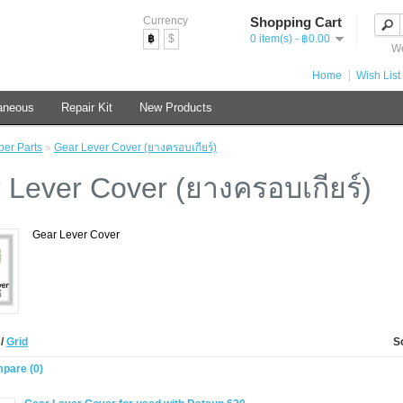
Currency
Shopping Cart
฿
$
0 item(s) - ฿0.00
We
Home
Wish List 
aneous
Repair Kit
New Products
er Parts
»
Gear Lever Cover (ยางครอบเกียร์)
 Lever Cover (ยางครอบเกียร์)
Gear Lever Cover
t
/
Grid
S
pare (0)