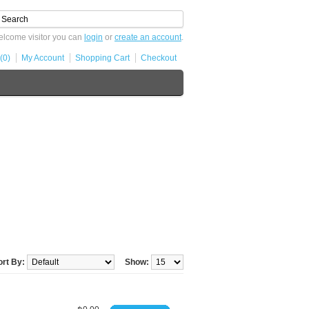
lcome visitor you can
login
or
create an account
.
(0)
My Account
Shopping Cart
Checkout
ort By:
Show: